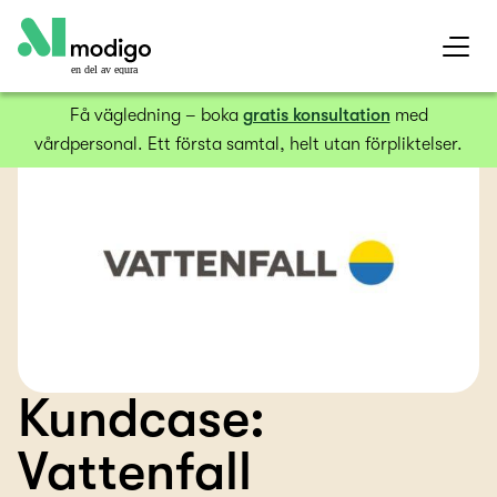
en del av equra
Få vägledning – boka
gratis konsultation
med
vårdpersonal. Ett första samtal, helt utan förpliktelser.
Kundcase:
Vattenfall