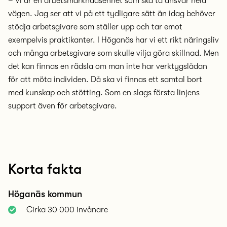
– Vi är en arbetsmarknadsenhet som ska ta ansvar hela
vägen. Jag ser att vi på ett tydligare sätt än idag behöver
stödja arbetsgivare som ställer upp och tar emot
exempelvis praktikanter. I Höganäs har vi ett rikt näringsliv
och många arbetsgivare som skulle vilja göra skillnad. Men
det kan finnas en rädsla om man inte har verktygslådan
för att möta individen. Då ska vi finnas ett samtal bort
med kunskap och stötting. Som en slags första linjens
support även för arbetsgivare.
Korta fakta
Höganäs kommun
Cirka 30 000 invånare