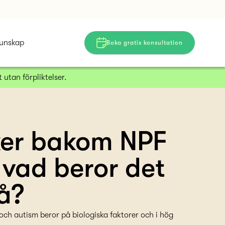
unskap
Boka gratis konsultation
 utan förpliktelser.
er bakom NPF
 vad beror det
å?
 och autism beror på biologiska faktorer och i hög