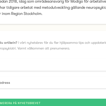
edan 2018, idag som områdesansvarig för Modigo för arbetslive
har tidigare arbetat med metodutveckling gällande neuropsykia
r inom Region Stockholm.
du artikeln?
I vårt nyhetsbrev får du fler hjälpsamma tips och uppdater
uropsykiatri. Varmt välkommen att prenumerera.
adress