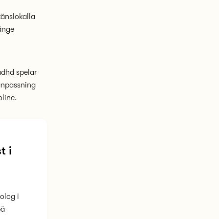
änslokalla
länge
adhd spelar
 anpassning
line.
t i
olog i
på