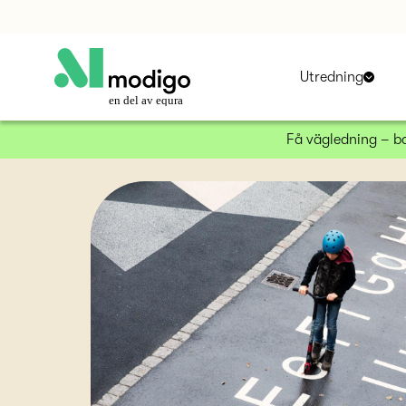
Utredning
en del av equra
Få vägledning – 