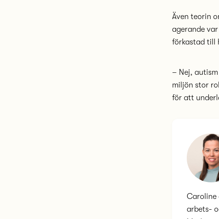
Även teorin o
agerande var 
förkastad till
– Nej, autism
miljön stor r
för att under
Caroline 
arbets- o