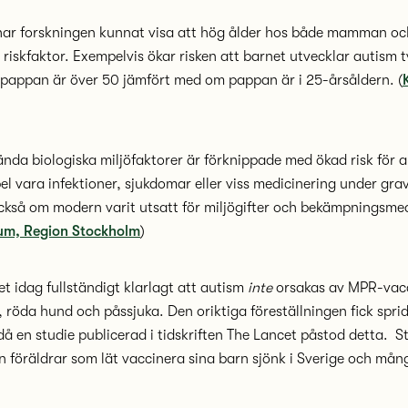
har forskningen kunnat visa att hög ålder hos både mamman o
riskfaktor. Exempelvis ökar risken att barnet utvecklar autism tv
 pappan är över 50 jämfört med om pappan är i 25-årsåldern. (
nda biologiska miljöfaktorer är förknippade med ökad risk för 
pel vara infektioner, sjukdomar eller viss medicinering under grav
ckså om modern varit utsatt för miljögifter och bekämpningsme
um, Region Stockholm
)
t idag fullständigt klarlagt att autism
inte
orsakas av MPR-vac
 röda hund och påssjuka. Den oriktiga föreställningen fick sprid
då en studie publicerad i tidskriften The Lancet påstod detta. S
len föräldrar som lät vaccinera sina barn sjönk i Sverige och må