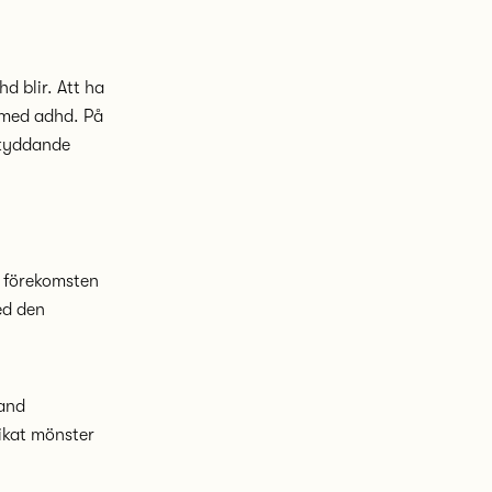
d blir. Att ha
n med adhd. På
skyddande
r förekomsten
ed den
 and
rikat mönster