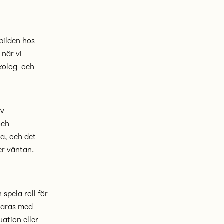
bilden hos
 när vi
ykolog och
av
och
a, och det
er väntan.
 spela roll för
laras med
uation eller