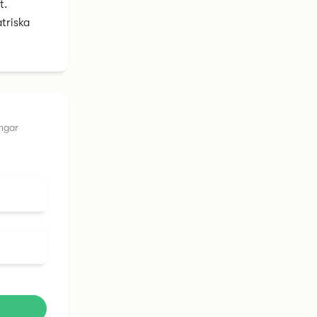
t.
triska
ingar