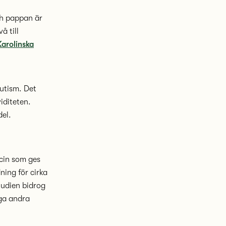
ch pappan är
å till
Karolinska
autism. Det
iditeten.
del.
cin som ges
ning för cirka
tudien bidrog
nga andra