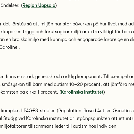
ändelser. (
Region Uppsala
)
r det förstås så att miljön har stor påverkan på hur livet med adh
 skapar en trygg och förutsägbar miljö är extra viktigt för bar
an en bra skolmiljö med kunniga och engagerade lärare ge en 
Caroline .
sm finns en stark genetisk och ärftlig komponent. Till exempel ä
s småsyskon till barn med autism 10–20 procent, att jämföra m
komsten på cirka 1 procent. (
Karolinska Institutet
)
r komplex. I PAGES-studien (Population-Based Autism Genetics
 Study) vid Karolinska institutet är utgångspunkten att ett int
miljöfaktorer tillsammans leder till autism hos individen.