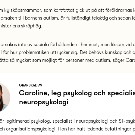
m kylskåpsmammor, som kortfattat gick ut på att föräldrarnas k
orsaken till barnens autism, är fullständigt felaktig och sedan 
 historiens skräphög.
 orsakas inte av sociala förhållanden i hemmet, men liksom vid 
oll för hur problematiken uttrycker sig. ​Det behövs kunskap och
lätta så mycket som möjligt för personer med autism, säger Caro
GRANSKAD AV
Caroline, leg psykolog och specialis
neuropsykologi
är legitimerad psykolog, specialist i neuropsykologi och ST-psyk
ch organisationspsykologi. Hon har haft ledande befattningar 