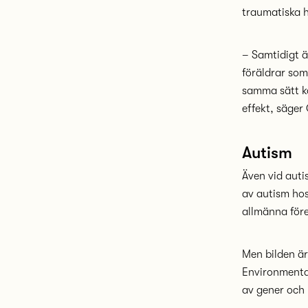
traumatiska h
– Samtidigt ä
föräldrar som
samma sätt k
effekt, säger 
Autism
Även vid auti
av autism ho
allmänna före
Men bilden ä
Environmental
av gener och 