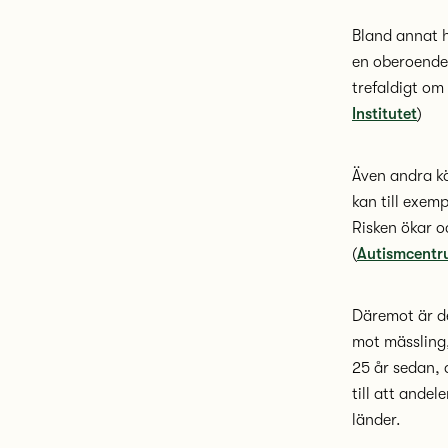
Bland annat 
en oberoende 
trefaldigt om
Institutet
)
Även andra kä
kan till exem
Risken ökar o
(
Autismcentr
Däremot är de
mot mässling,
25 år sedan, 
till att ande
länder.