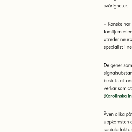
svårigheter.
– Kanske har 
familjemedlem
utreder neuro
specialist i 
De gener som 
signalsubstan
beslutsfatta
verkar som at
(
Karolinska in
Även olika påf
uppkomsten av
sociala faktor