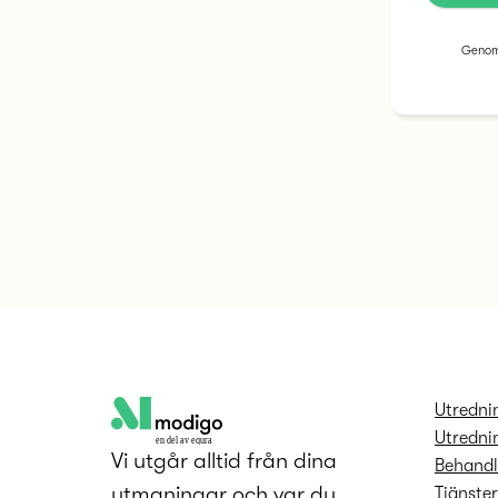
Genom 
Utredni
Utredni
en del av equra
Vi utgår alltid från dina
Behandl
utmaningar och var du
Tjänste