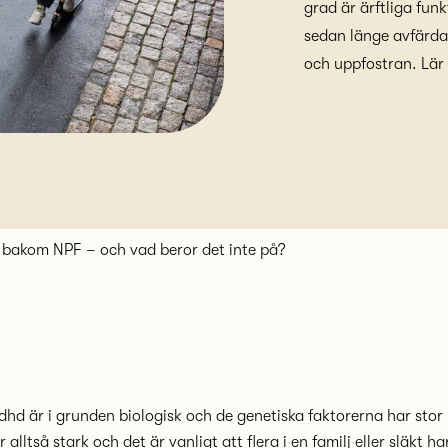
grad är ärftliga fun
sedan länge avfärda
och uppfostran. Lär d
 bakom NPF – och vad beror det inte på?
adhd är i grunden biologisk och de genetiska faktorerna har stor
r alltså stark och det är vanligt att flera i en familj eller släkt h