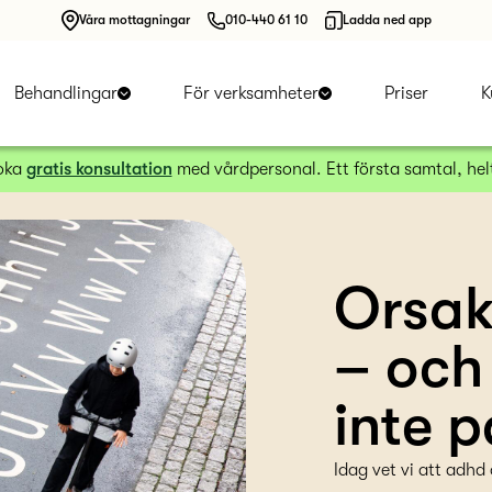
Våra mottagningar
010-440 61 10
Ladda ned app
Behandlingar
För verksamheter
Priser
K
boka
gratis konsultation
med vårdpersonal. Ett första samtal, helt
Orsak
– och
inte p
Idag vet vi att adhd