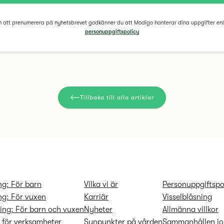
att prenumerera på nyhetsbrevet godkänner du att Modigo hanterar dina uppgifter enl
personuppgiftspolicy
Tillbaka till alla artiklar
ng: För barn
Vilka vi är
Personuppgifts­po
ng: För vuxen
Karriär
Visselblåsning
ing: För barn och vuxen
Nyheter
Allmänna villkor
r för verksamheter
Synpunkter på vården
Sammanhållen jo