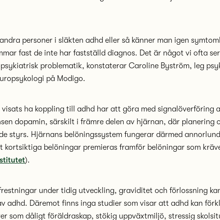
andra personer i släkten adhd eller så känner man igen symtom
mar fast de inte har fastställd diagnos. Det är något vi ofta ser
psykiatrisk problematik, konstaterar Caroline Byström, leg ps
neuropsykologi på Modigo.
visats ha koppling till adhd har att göra med signalöverföring 
sen dopamin, särskilt i främre delen av hjärnan, där planering 
nde styrs. Hjärnans belöningssystem fungerar därmed annorlund
t kortsiktiga belöningar premieras framför belöningar som kräv
stitutet
).
restningar under tidig utveckling, graviditet och förlossning kan
 adhd. Däremot finns inga studier som visar att adhd kan förk
er som dåligt föräldraskap, stökig uppväxtmiljö, stressig skolsit