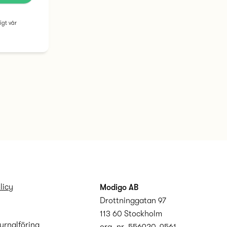
igt vår
licy
Modigo AB
Drottninggatan 97
113 60 Stockholm
urnalföring